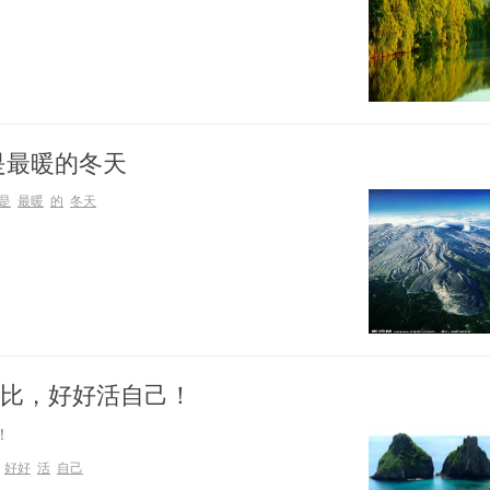
是最暖的冬天
是
最暖
的
冬天
比，好好活自己！
！
好好
活
自己