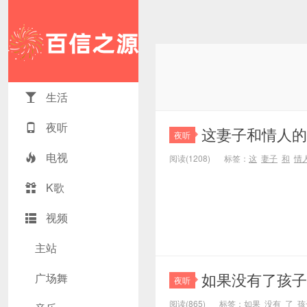
生活
夜听
这妻子和情人的
夜听
电视
阅读(1208)
标签：
这
妻子
和
情
K歌
视频
主站
如果没有了孩子
广场舞
夜听
阅读(865)
标签：
如果
没有
了
孩