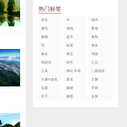
热门标签
排名
AI
国内
避坑
省钱
事项
购物
超市
春秋
写
如笔
寿命
偷走
规定
驾驶
驾驶员
轿车
汇总
工具
网站 申请
二级域名
大脑m老化
衰老
大脑
头晕
脑梗
早期
肚子
截图
全屏