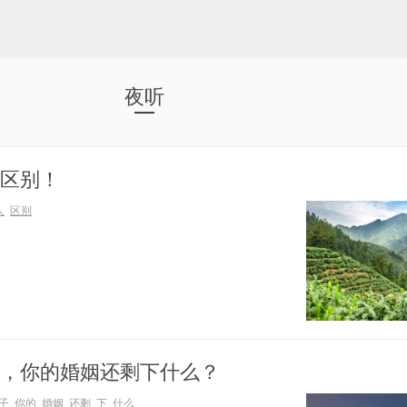
夜听
区别！
人
区别
，你的婚姻还剩下什么？
子
你的
婚姻
还剩
下
什么