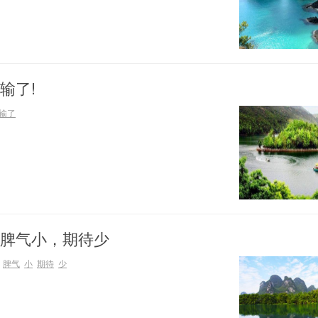
输了!
输了
脾气小，期待少
脾气
小
期待
少