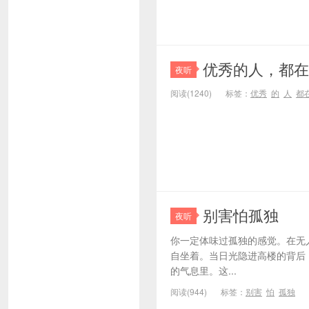
优秀的人，都在
夜听
阅读(1240)
标签：
优秀
的
人
都
别害怕孤独
夜听
你一定体味过孤独的感觉。在无
自坐着。当日光隐进高楼的背后
的气息里。这...
阅读(944)
标签：
别害
怕
孤独