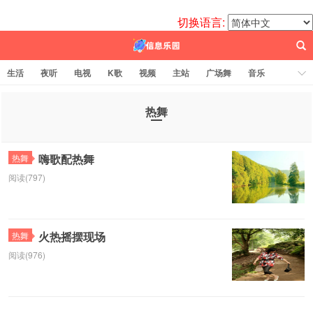
切换语言:
生活
夜听
电视
K歌
视频
主站
广场舞
音乐
歌曲
电台
图片
热舞
科技
代码
电影
标签云
热舞
百信之源
嗨歌配热舞
热舞
阅读(797)
火热摇摆现场
热舞
阅读(976)