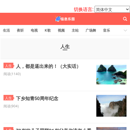
切换语言:
生活
夜听
电视
K歌
视频
主站
广场舞
音乐
歌曲
电台
图片
热舞
科技
代码
电影
标签云
人生
百信之源
人，都是逼出来的！（大实话）
人生
阅读(1140)
下乡知青50周年纪念
人生
阅读(904)
人生