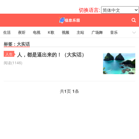
切换语言:
生活
夜听
电视
K歌
视频
主站
广场舞
音乐
歌曲
标签：大实话
电台
图片
热舞
科技
代码
电影
标签云
人，都是逼出来的！（大实话）
人生
阅读(1146)
百信之源
共
1
页
1
条