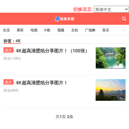
切换语言:
生活
夜听
电视
K歌
视频
主站
广场舞
音乐
歌曲
标签：4K
电台
图片
热舞
科技
代码
电影
标签云
4K超高清壁纸分享图片！（100张）
图片
阅读(1089)
百信之源
4K超高清壁纸分享图片！
图片
阅读(888)
共
1
页
2
条