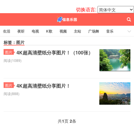
切换语言:
生活
夜听
电视
K歌
视频
主站
广场舞
音乐
歌曲
标签：图片
电台
图片
热舞
科技
代码
电影
标签云
4K超高清壁纸分享图片！（100张）
图片
阅读(1089)
百信之源
4K超高清壁纸分享图片！
图片
阅读(888)
共
1
页
2
条