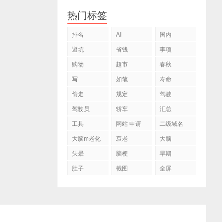
热门标签
排名
AI
国内
避坑
省钱
事项
购物
超市
春秋
写
如笔
寿命
偷走
规定
驾驶
驾驶员
轿车
汇总
工具
网站 申请
二级域名
大脑m老化
衰老
大脑
头晕
脑梗
早期
肚子
截图
全屏