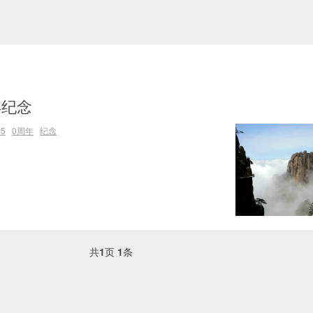
年纪念
5
0周年
纪念
共
1
页
1
条