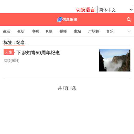
切换语言:
生活
夜听
电视
K歌
视频
主站
广场舞
音乐
歌曲
标签：纪念
电台
图片
热舞
科技
代码
电影
标签云
下乡知青50周年纪念
人生
阅读(904)
百信之源
共
1
页
1
条