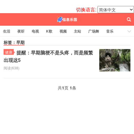
切换语言:
生活
夜听
电视
K歌
视频
主站
广场舞
音乐
歌曲
标签：早期
电台
图片
热舞
科技
代码
电影
标签云
提醒：早期脑梗不是头疼，而是频繁
健康
出现这5
百信之源
阅读(638)
共
1
页
1
条