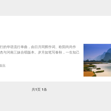
发行的华语流行单曲，由日月同辉作词、欧阳尚尚作
少杰与河南三妹合唱版本。岁月如笔写春秋，一生知己
春秋
共
1
页
1
条