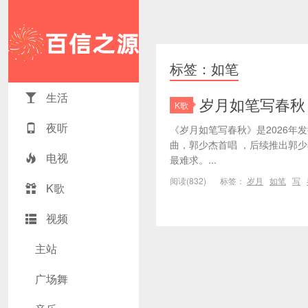
标签：如笔
生活
岁月如笔写春秋
K歌
夜听
《岁月如笔写春秋》是2026年
曲，郭少杰首唱 ，后续推出郭
电视
最难求。...
阅读(832)
标签：
岁月
如笔
写
K歌
视频
主站
广场舞