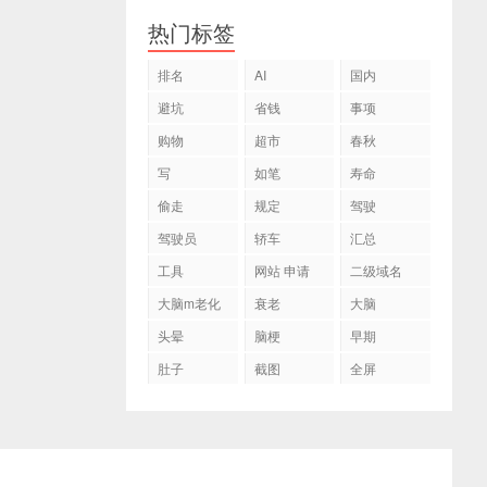
热门标签
排名
AI
国内
避坑
省钱
事项
购物
超市
春秋
写
如笔
寿命
偷走
规定
驾驶
驾驶员
轿车
汇总
工具
网站 申请
二级域名
大脑m老化
衰老
大脑
头晕
脑梗
早期
肚子
截图
全屏