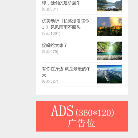
球，独创的建桥魔牛
阅读(801)
优美动听《长路漫漫陪你
走》风风雨雨不回头
阅读(1001)
捉蟒蛇太难了
阅读(979)
有你在身边 就是最暖的冬
天
阅读(827)