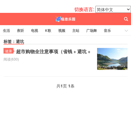
切换语言:
生活
夜听
电视
K歌
视频
主站
广场舞
音乐
歌曲
标签：避坑
电台
图片
热舞
科技
代码
电影
标签云
超市购物全注意事项（省钱 + 避坑 +
健康
阅读(630)
百信之源
共
1
页
1
条