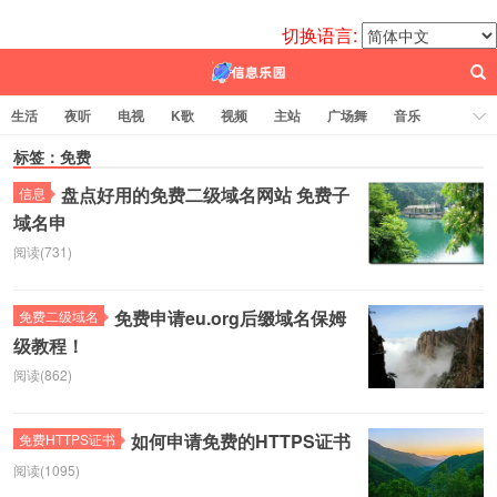
切换语言:
生活
夜听
电视
K歌
视频
主站
广场舞
音乐
歌曲
标签：免费
电台
图片
热舞
科技
代码
电影
标签云
盘点好用的免费二级域名网站 免费子
信息
域名申
百信之源
阅读(731)
免费申请eu.org后缀域名保姆
免费二级域名
级教程！
阅读(862)
如何申请免费的HTTPS证书
免费HTTPS证书
阅读(1095)