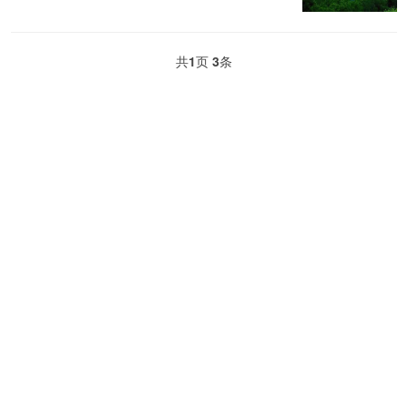
共
1
页
3
条