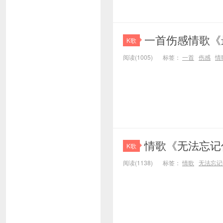
一首伤感情歌《
K歌
阅读(1005)
标签：
一首
伤感
情
情歌《无法忘记
K歌
阅读(1138)
标签：
情歌
无法忘记