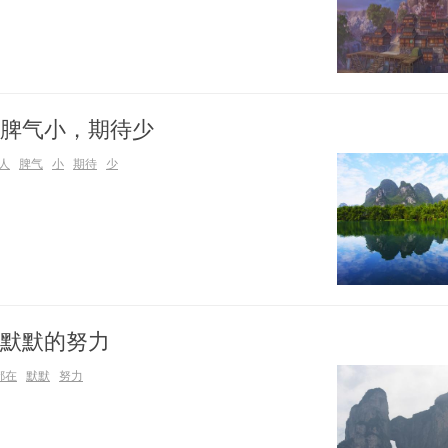
脾气小，期待少
人
脾气
小
期待
少
默默的努力
都在
默默
努力