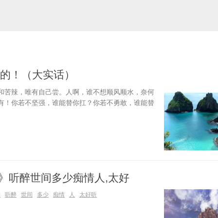
的！（大实话）
和苦辣，唯有自己尝。人啊，谁不想顺风顺水，奈何
有！你若不坚强，谁能替你扛？你若不勇敢，谁能替
》听醉世间多少痴情人,太好
情
听醉
世间
多少
痴情
人
太好听