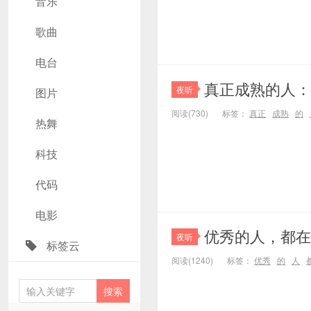
音乐
歌曲
电台
真正成熟的人：
夜听
图片
阅读(730)
标签：
真正
成熟
的
热舞
科技
代码
电影
优秀的人，都在
夜听
标签云
阅读(1240)
标签：
优秀
的
人