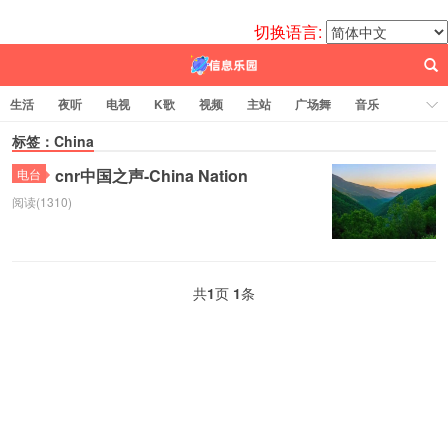
切换语言:
生活
夜听
电视
K歌
视频
主站
广场舞
音乐
歌曲
标签：China
电台
图片
热舞
科技
代码
电影
标签云
cnr中国之声-China Nation
电台
阅读(1310)
百信之源
共
1
页
1
条