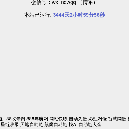
微信号：wx_ncwgq （情系）
本站已运行:
3444天2小时59分57秒
航
188收录网
888导航网
网站快收
自动久链
彩虹网链
智慧网链
星链收录
天地自助链
麒麟自动链
找AI
自助链大全