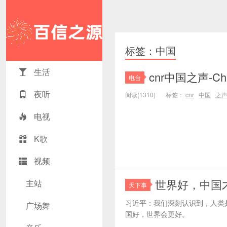
标签：中国
生活
cnr中国之声-Chin
电台
夜听
阅读(1310)
标签：
cnr
中国
之
电视
K歌
视频
世界好，中国
主站
天下事
习近平：我们深刻认识到，人类
广场舞
国好，世界会更好。