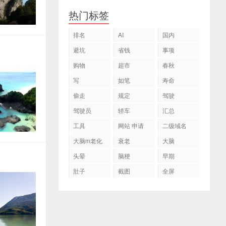
热门标签
排名
AI
国内
避坑
省钱
事项
购物
超市
春秋
写
如笔
寿命
偷走
规定
驾驶
驾驶员
轿车
汇总
工具
网站 申请
二级域名
大脑m老化
衰老
大脑
头晕
脑梗
早期
肚子
截图
全屏