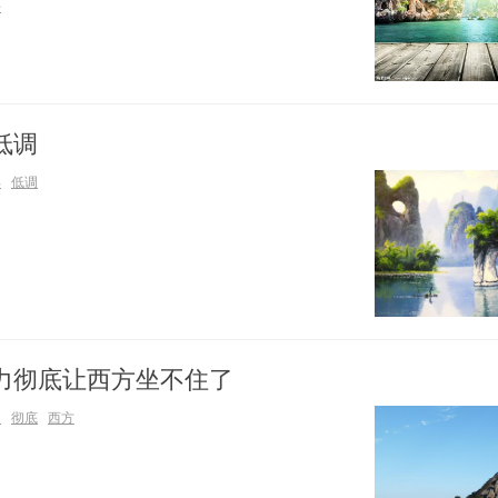
好
低调
再
低调
力彻底让西方坐不住了
力
彻底
西方