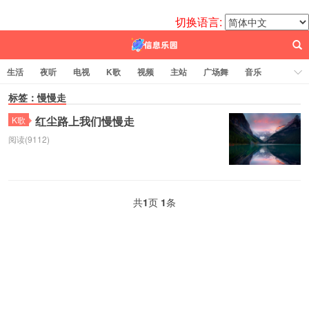
切换语言:
生活
夜听
电视
K歌
视频
主站
广场舞
音乐
歌曲
标签：慢慢走
电台
图片
热舞
科技
代码
电影
标签云
红尘路上我们慢慢走
K歌
阅读(9112)
百信之源
共
1
页
1
条