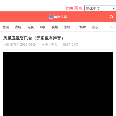
切换语言:
生活
夜听
电视
K歌
视频
主站
广场舞
音乐
歌曲
电台
图片
热舞
科技
代码
电影
标签云
凤凰卫视资讯台（无图像有声音）
小编 发布于 2023-06-24
分类：
电台
阅读(
1540)
百信之源