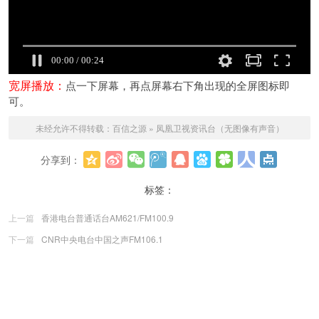
宽屏播放：
点一下屏幕，再点屏幕右下角出现的全屏图标即
可。
未经允许不得转载：
百信之源
»
凤凰卫视资讯台（无图像有声音）
分享到：
更多
标签：
上一篇
香港电台普通话台AM621/FM100.9
下一篇
CNR中央电台中国之声FM106.1