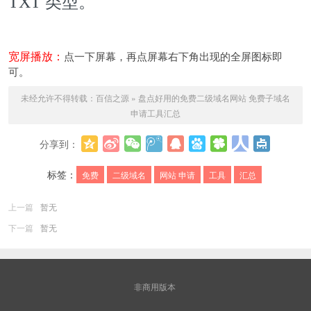
TXT 类型。
宽屏播放：
点一下屏幕，再点屏幕右下角出现的全屏图标即
可。
未经允许不得转载：
百信之源
»
盘点好用的免费二级域名网站 免费子域名
申请工具汇总
分享到：
更多
标签：
免费
二级域名
网站 申请
工具
汇总
上一篇
暂无
下一篇
暂无
非商用版本