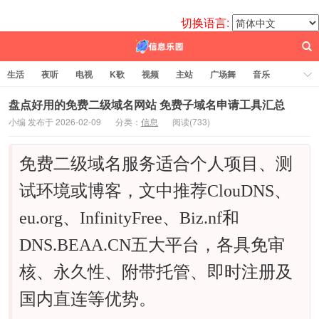
切换语言:
生活
夜听
电视
K歌
视频
主站
广场舞
音乐
歌曲
电台
图片
热舞
科技
代码
电影
标签云
盘点好用的免费二级域名网站 免费子域名申请工具汇总
小编 发布于 2026-02-09
分类：
信息
阅读(
733)
百信之源
免费二级域名服务适合个人项目、测
试环境或博客，文中推荐ClouDNS、
eu.org、InfinityFree、Biz.nf和
DNS.BEAA.CN五大平台，各具免审
核、永久性、附带托管、即时注册及
国内直连等优势。