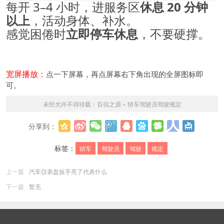
每开 3–4 小时，进服务区
休息 20 分钟
以上
，活动身体、补水。
感觉困倦时
立即停车休息
，不要硬撑。
宽屏播放：
点一下屏幕，再点屏幕右下角出现的全屏图标即
可。
未经允许不得转载：
百信之源
»
轿车驾驶员驾驶规定
分享到：
更多
标签：
轿车
驾驶员
驾驶
规定
上一篇
汽车仪表盘扳手亮了代表什么
下一篇
暂无