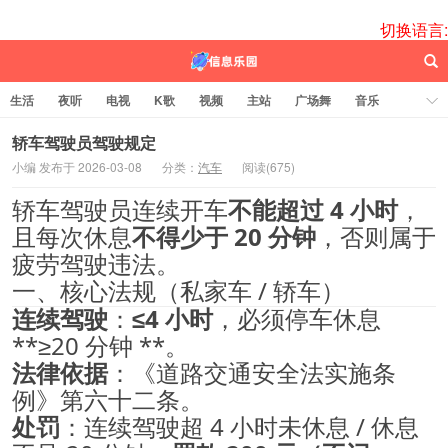
切换语言:
生活
夜听
电视
K歌
视频
主站
广场舞
音乐
歌曲
电台
图片
热舞
科技
代码
电影
标签云
轿车驾驶员驾驶规定
小编 发布于 2026-03-08
分类：
汽车
阅读(
675)
百信之源
轿车驾驶员连续开车
不能超过 4 小时
，
且每次休息
不得少于 20 分钟
，否则属于
疲劳驾驶违法。
一、核心法规（私家车 / 轿车）
连续驾驶
：
≤4 小时
，必须停车休息
**≥20 分钟 **。
法律依据
：《道路交通安全法实施条
例》第六十二条。
处罚
：连续驾驶超 4 小时未休息 / 休息