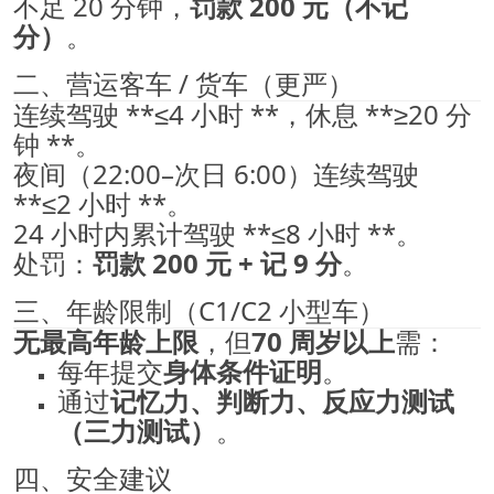
不足 20 分钟，
罚款 200 元（不记
分）
。
二、营运客车 / 货车（更严）
连续驾驶 **≤4 小时 **，休息 **≥20 分
钟 **。
夜间（22:00–次日 6:00）连续驾驶
**≤2 小时 **。
24 小时内累计驾驶 **≤8 小时 **。
处罚：
罚款 200 元 + 记 9 分
。
三、年龄限制（C1/C2 小型车）
无最高年龄上限
，但
70 周岁以上
需：
每年提交
身体条件证明
。
通过
记忆力、判断力、反应力测试
（三力测试）
。
四、安全建议