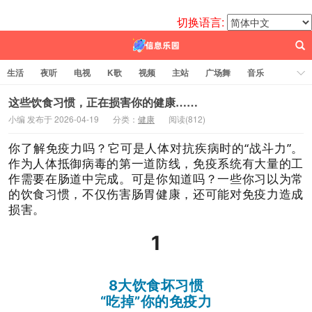
切换语言:
生活
夜听
电视
K歌
视频
主站
广场舞
音乐
歌曲
电台
图片
热舞
科技
代码
电影
标签云
这些饮食习惯，正在损害你的健康……
小编 发布于 2026-04-19
分类：
健康
阅读(
812)
百信之源
你了解免疫力吗？它可是人体对抗疾病时的“战斗力”。
作为人体抵御病毒的第一道防线，免疫系统有大量的工
作需要在肠道中完成。可是你知道吗？一些你习以为常
的饮食习惯，不仅伤害肠胃健康，还可能对免疫力造成
损害。
1
8大饮食坏习惯
“吃掉”你的免疫力