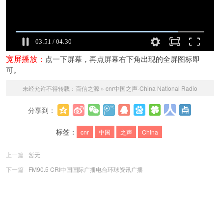
宽屏播放：
点一下屏幕，再点屏幕右下角出现的全屏图标即
可。
未经允许不得转载：
百信之源
»
cnr中国之声-China National Radio
分享到：
更多
标签：
cnr
中国
之声
China
上一篇
暂无
下一篇
FM90.5 CRI中国国际广播电台环球资讯广播