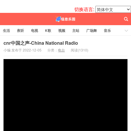
切换语言:
生活
夜听
电视
K歌
视频
主站
广场舞
音乐
歌曲
电台
图片
热舞
科技
代码
电影
标签云
cnr中国之声-China National Radio
小编 发布于 2022-12-05
分类：
电台
阅读(
1310)
百信之源